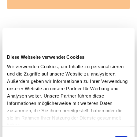
Die nächsten Termine
Diese Webseite verwendet Cookies
August
Wir verwenden Cookies, um Inhalte zu personalisieren
28
August
2026
und die Zugriffe auf unsere Website zu analysieren.
10:00
Außerdem geben wir Informationen zu Ihrer Verwendung
CTC-Eignungstest
unserer Website an unsere Partner für Werbung und
Analysen weiter. Unsere Partner führen diese
September
Informationen möglicherweise mit weiteren Daten
11
September
2026
zusammen, die Sie ihnen bereitgestellt haben oder die
10:00
sie im Rahmen Ihrer Nutzung der Dienste gesammelt
CTC-Eignungstest
haben.
25
September
2026
Einwilligungsauswahl