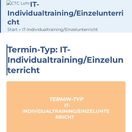
Skip
IT-
Open
Close
to
Individualtraining/Einzelunterri
mobile
mobile
content
cht
menu
menu
Start
»
IT-Individualtraining/Einzelunterricht
Termin-Typ: IT-
Individualtraining/Einzelun
terricht
TERMIN-TYP
IT-
INDIVIDUALTRAINING/EINZELUNTE
RRICHT