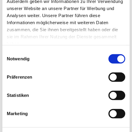
Außerdem geben wir Informationen zu Ihrer Verwendung
11
September
2026
unserer Website an unsere Partner für Werbung und
10:00
Analysen weiter. Unsere Partner führen diese
CTC-Eignungstest
Informationen möglicherweise mit weiteren Daten
zusammen, die Sie ihnen bereitgestellt haben oder die
25
September
2026
sie im Rahmen Ihrer Nutzung der Dienste gesammelt
10:00
haben.
CTC-Eignungstest
Einwilligungsauswahl
Oktober
Notwendig
02
Oktober
2026
10:00
Präferenzen
CTC-Eignungstest
07
Oktober
2026
31
Juli
2028
Statistiken
Kaufmann/-frau für Digitalisierungsmanagement
(IHK)
Marketing
07
Oktober
2026
31
Juli
2028
Kaufmann/-frau für IT-Systemmanagement (IHK)