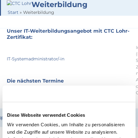
Skip
Weiterbildung
Open
Close
to
Start
»
Weiterbildung
mobile
mobile
content
menu
menu
Unser IT-Weiterbildungsangebot mit CTC Lohr-
Zertifikat:
I
(
IT-Systemadministrator/-in
Z
Die nächsten Termine
August
28
August
2026
10:00
Diese Webseite verwendet Cookies
tenschutz
mpressum
CTC-Eignungstest
Wir verwenden Cookies, um Inhalte zu personalisieren
und die Zugriffe auf unsere Website zu analysieren.
September