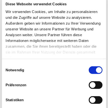
Diese Webseite verwendet Cookies
Teilen Sie dies
Wir verwenden Cookies, um Inhalte zu personalisieren
und die Zugriffe auf unsere Website zu analysieren.
Twitter
Facebook
Außerdem geben wir Informationen zu Ihrer Verwendung
unserer Website an unsere Partner für Werbung und
Analysen weiter. Unsere Partner führen diese
Die nächsten Termine
Informationen möglicherweise mit weiteren Daten
zusammen, die Sie ihnen bereitgestellt haben oder die
sie im Rahmen Ihrer Nutzung der Dienste gesammelt
August
haben.
28
August
2026
Einwilligungsauswahl
10:00
Notwendig
CTC-Eignungstest
September
Präferenzen
11
September
2026
10:00
Statistiken
CTC-Eignungstest