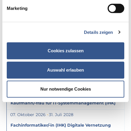
25
September
2026
Marketing
10:00
CTC-Eignungstest
Oktober
Details zeigen
02
Oktober
2026
10:00
Cookies zulassen
CTC-Eignungstest
07
Oktober
2026
31
Juli
2028
Auswahl erlauben
Kaufmann/-frau für Digitalisierungsmanagement
(IHK)
Nur notwendige Cookies
07
Oktober
2026
31
Juli
2028
Kaufmann/-frau für IT-Systemmanagement (IHK)
07
Oktober
2026
31
Juli
2028
Fachinformatiker/-in (IHK) Digitale Vernetzung