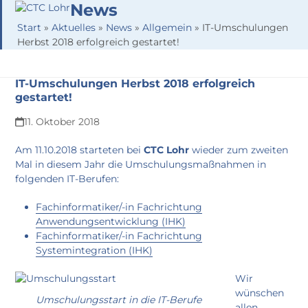
Skip
News
Open
Close
to
Start
»
Aktuelles
»
News
»
Allgemein
»
IT-Umschulungen
mobile
mobile
content
Herbst 2018 erfolgreich gestartet!
menu
menu
IT-Umschulungen Herbst 2018 erfolgreich
gestartet!
11. Oktober 2018
Am 11.10.2018 starteten bei
CTC Lohr
wieder zum zweiten
Mal in diesem Jahr die Umschulungsmaßnahmen in
folgenden IT-Berufen:
Fachinformatiker/-in Fachrichtung
Anwendungsentwicklung (IHK)
Fachinformatiker/-in Fachrichtung
Systemintegration (IHK)
Wir
wünschen
Umschulungsstart in die IT-Berufe
allen