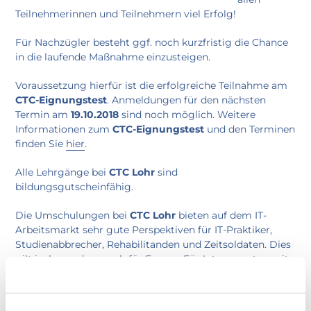
Teilnehmerinnen und Teilnehmern viel Erfolg!
Für Nachzügler besteht ggf. noch kurzfristig die Chance
in die laufende Maßnahme einzusteigen.
Voraussetzung hierfür ist die erfolgreiche Teilnahme am
CTC-Eignungstest
. Anmeldungen für den nächsten
Termin am
19.10.2018
sind noch möglich. Weitere
Informationen zum
CTC-Eignungstest
und den Terminen
finden Sie
hier
.
Alle Lehrgänge bei
CTC Lohr
sind
bildungsgutscheinfähig.
Die Umschulungen bei
CTC Lohr
bieten auf dem IT-
Arbeitsmarkt sehr gute Perspektiven für IT-Praktiker,
Studienabbrecher, Rehabilitanden und Zeitsoldaten. Dies
gilt insbesondere auch für Frauen. Für Interessenten mit
IT-Vorkenntnissen besteht gegebenenfalls die Chance zur
Verkürzung der Ausbildung und zum Quereinstieg.