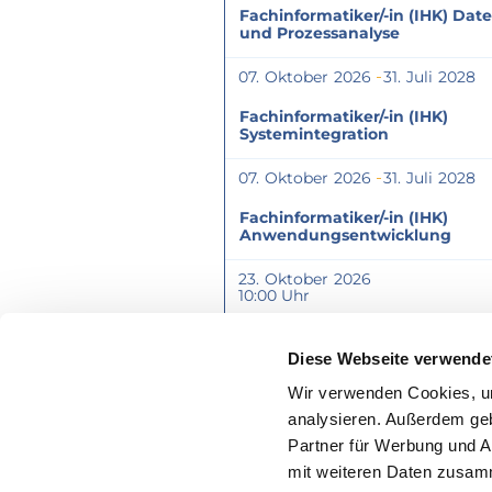
Fachinformatiker/-in (IHK) Dat
und Prozessanalyse
07
Oktober
2026
31
Juli
2028
Fachinformatiker/-in (IHK)
Systemintegration
07
Oktober
2026
31
Juli
2028
Fachinformatiker/-in (IHK)
Anwendungsentwicklung
23
Oktober
2026
10:00
CTC-Eignungstest
Diese Webseite verwende
Wir verwenden Cookies, um
Terminübersicht
analysieren. Außerdem geb
Partner für Werbung und A
mit weiteren Daten zusamm