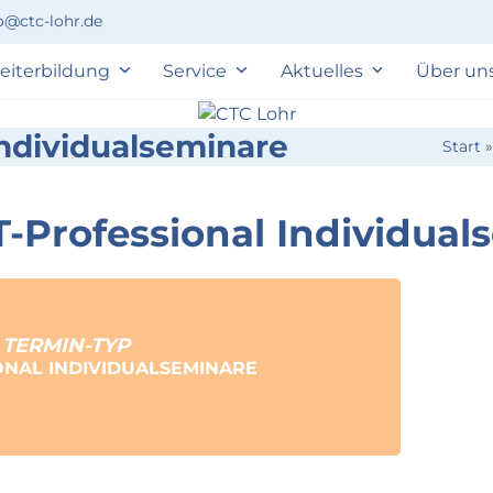
o@ctc-lohr.de
eiterbildung
Service
Aktuelles
Über un
Individualseminare
Start
T-Professional Individua
TERMIN-TYP
ONAL INDIVIDUALSEMINARE