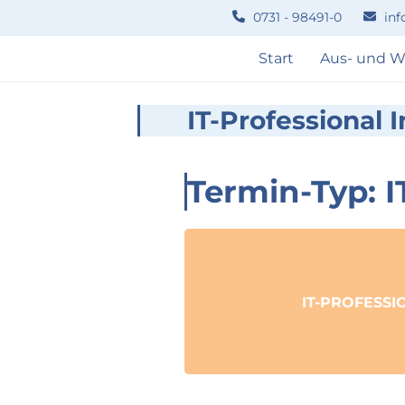
Skip
0731 - 98491-0
inf
to
content
Start
Aus- und W
IT-Professional 
Termin-Typ: I
IT-PROFESSI