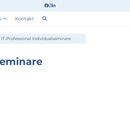
Facebook
Instagram
LinkedIn
s
Kontakt
»
IT-Professional Individualseminare
lseminare